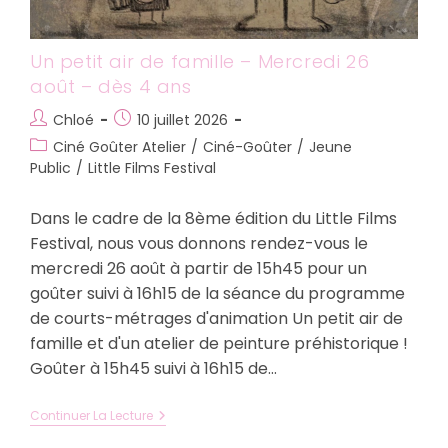
Un petit air de famille – Mercredi 26
août – dès 4 ans
Auteur/autrice
Publication
Chloé
10 juillet 2026
de
publiée :
Post
Ciné Goûter Atelier
/
Ciné-Goûter
/
Jeune
la
category:
Public
/
Little Films Festival
publication :
Dans le cadre de la 8ème édition du Little Films
Festival, nous vous donnons rendez-vous le
mercredi 26 août à partir de 15h45 pour un
goûter suivi à 16h15 de la séance du programme
de courts-métrages d'animation Un petit air de
famille et d'un atelier de peinture préhistorique !
Goûter à 15h45 suivi à 16h15 de…
Un
Continuer La Lecture
Petit