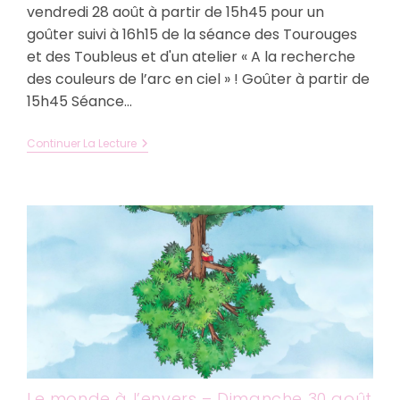
vendredi 28 août à partir de 15h45 pour un
goûter suivi à 16h15 de la séance des Tourouges
et des Toubleus et d'un atelier « A la recherche
des couleurs de l’arc en ciel » ! Goûter à partir de
15h45 Séance…
Les
Continuer La Lecture
Tourouges
Et
Les
Toubleus
–
Vendredi
28
Août
À
15h45
–
Dès
3
Ans
Le monde à l’envers – Dimanche 30 août