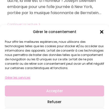
autre, la ville est à l’honneur ! Joseph Swensen
embarque pour une folle journée à New York,
portée par la musique foisonnante de Bernstein.…
Concert
Continuer La Lecture
Dans
Gérer le consentement
La
Ville
–
Pour offrir les meilleures expériences, nous utilisons des
Bernstein
technologies telles que les cookies pour stocker et/ou accéder aux
Story
informations des appareils. Le fait de consentir à ces technologies
–
nous permettra de traiter des données telles que le comportement
Orchestre
National
de navigation ou les ID uniques sur ce site. Le fait de ne pas
Bordeaux
consentir ou de retirer son consentement peut avoir un effet négatif
Aquitaine
sur certaines caractéristiques et fonctions.
|
Joseph
Gérer les services
Swensen
–
11
Sept.
Accepter
2026
Politique de confidentialité
|
Politique de
À
Refuser
cookies
|
20h
© Cinéma Les Colonnes - OCF - 2024