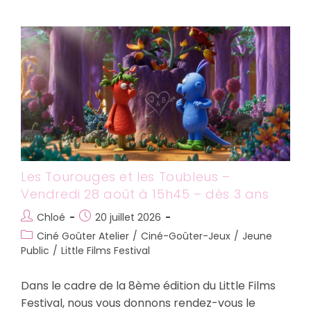
Air
De
Famille
–
Mercredi
26
Août
–
Dès
4
Ans
Les Tourouges et les Toubleus –
Vendredi 28 août à 15h45 – dès 3 ans
Auteur/autrice
Publication
Chloé
20 juillet 2026
de
publiée :
Post
Ciné Goûter Atelier
/
Ciné-Goûter-Jeux
/
Jeune
la
category:
Public
/
Little Films Festival
publication :
Dans le cadre de la 8ème édition du Little Films
Festival, nous vous donnons rendez-vous le