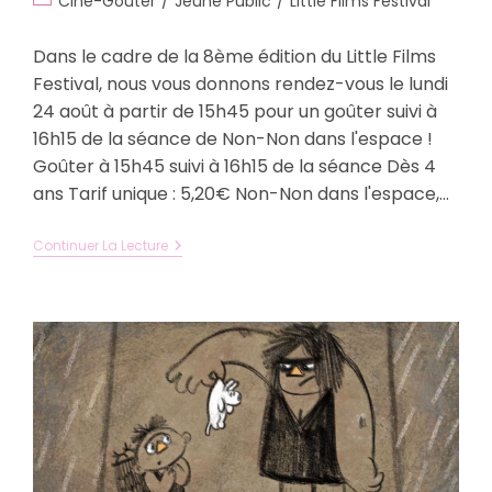
Ciné-Goûter
/
Jeune Public
/
Little Films Festival
la
category:
publication :
Dans le cadre de la 8ème édition du Little Films
Festival, nous vous donnons rendez-vous le lundi
24 août à partir de 15h45 pour un goûter suivi à
16h15 de la séance de Non-Non dans l'espace !
Goûter à 15h45 suivi à 16h15 de la séance Dès 4
ans Tarif unique : 5,20€ Non-Non dans l'espace,…
Non-
Continuer La Lecture
Non
Dans
L’espace
–
Lundi
24
Août
–
Dès
4
Ans