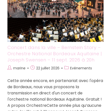
30
Août
À
Partir
De
15h45
–
Dès
3
Ans
Concert dans la ville – Bernstein Story –
Orchestre National Bordeaux Aquitaine |
Joseph Swensen – 11 sept. 2026 à 20h
Auteur/autrice
Publication
Post
marine
22 juillet 2026
Evénements
de
publiée :
category:
la
Cette année encore, en partenariat avec l'opéra
publication :
de Bordeaux, nous vous proposons la
transmission en direct d'un concert de
l'orchestre national Bordeaux Aquitaine. Gratuit !
A propos OrchestreCette année plus qu’aucune