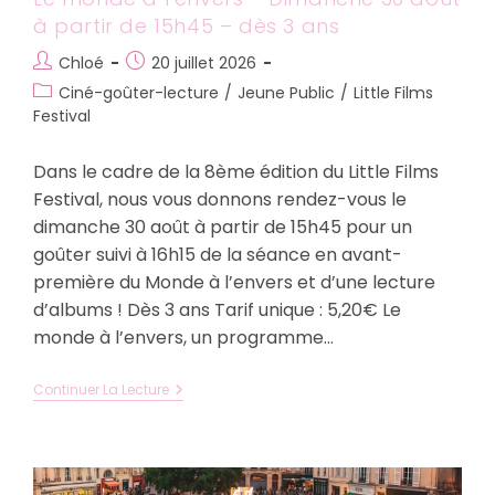
à partir de 15h45 – dès 3 ans
Auteur/autrice
Publication
Chloé
20 juillet 2026
de
publiée :
Post
Ciné-goûter-lecture
/
Jeune Public
/
Little Films
la
category:
Festival
publication :
Dans le cadre de la 8ème édition du Little Films
Festival, nous vous donnons rendez-vous le
dimanche 30 août à partir de 15h45 pour un
goûter suivi à 16h15 de la séance en avant-
première du Monde à l’envers et d’une lecture
d’albums ! Dès 3 ans Tarif unique : 5,20€ Le
monde à l’envers, un programme…
Le
Continuer La Lecture
Monde
À
L’envers
–
Dimanche