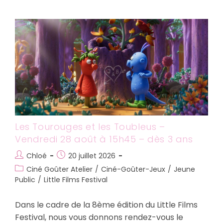
Air
De
Famille
–
Mercredi
26
Août
–
Dès
4
Ans
Les Tourouges et les Toubleus –
Vendredi 28 août à 15h45 – dès 3 ans
Auteur/autrice
Publication
Chloé
20 juillet 2026
de
publiée :
Post
Ciné Goûter Atelier
/
Ciné-Goûter-Jeux
/
Jeune
la
category:
Public
/
Little Films Festival
publication :
Dans le cadre de la 8ème édition du Little Films
Festival, nous vous donnons rendez-vous le