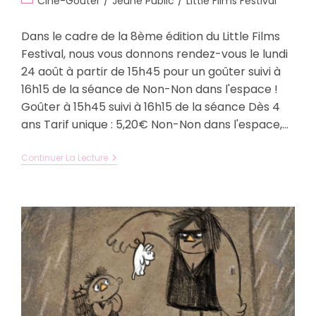
Ciné-Goûter
/
Jeune Public
/
Little Films Festival
la
category:
publication :
Dans le cadre de la 8ème édition du Little Films
Festival, nous vous donnons rendez-vous le lundi
24 août à partir de 15h45 pour un goûter suivi à
16h15 de la séance de Non-Non dans l'espace !
Goûter à 15h45 suivi à 16h15 de la séance Dès 4
ans Tarif unique : 5,20€ Non-Non dans l'espace,…
Non-
Continuer La Lecture
Non
Dans
L’espace
–
Lundi
24
Août
–
Dès
4
Ans