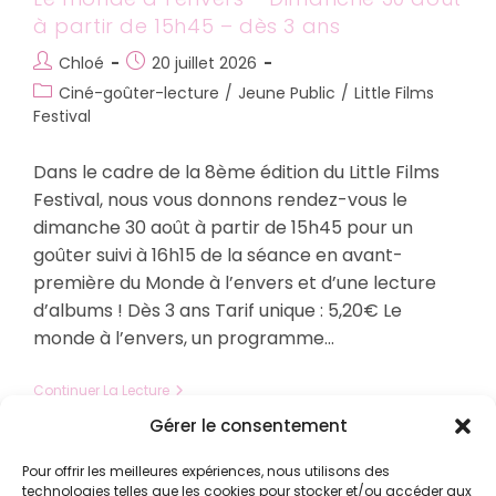
à partir de 15h45 – dès 3 ans
Auteur/autrice
Publication
Chloé
20 juillet 2026
de
publiée :
Post
Ciné-goûter-lecture
/
Jeune Public
/
Little Films
la
category:
Festival
publication :
Dans le cadre de la 8ème édition du Little Films
Festival, nous vous donnons rendez-vous le
dimanche 30 août à partir de 15h45 pour un
goûter suivi à 16h15 de la séance en avant-
première du Monde à l’envers et d’une lecture
d’albums ! Dès 3 ans Tarif unique : 5,20€ Le
monde à l’envers, un programme…
Le
Continuer La Lecture
Monde
Gérer le consentement
À
L’envers
–
Pour offrir les meilleures expériences, nous utilisons des
Dimanche
technologies telles que les cookies pour stocker et/ou accéder aux