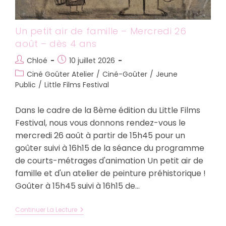
Un petit air de famille – Mercredi 26
août – dès 4 ans
Auteur/autrice
Publication
Chloé
10 juillet 2026
de
publiée :
Post
Ciné Goûter Atelier
/
Ciné-Goûter
/
Jeune
la
category:
Public
/
Little Films Festival
publication :
Dans le cadre de la 8ème édition du Little Films
Festival, nous vous donnons rendez-vous le
mercredi 26 août à partir de 15h45 pour un
goûter suivi à 16h15 de la séance du programme
de courts-métrages d'animation Un petit air de
famille et d'un atelier de peinture préhistorique !
Goûter à 15h45 suivi à 16h15 de…
Un
Continuer La Lecture
Petit