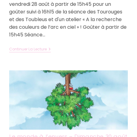
vendredi 28 août à partir de 15h45 pour un
goûter suivi à 16h15 de la séance des Tourouges
et des Toubleus et d'un atelier « A la recherche
des couleurs de l’arc en ciel » ! Goûter à partir de
15h45 Séance…
Les
Continuer La Lecture
Tourouges
Et
Les
Toubleus
–
Vendredi
28
Août
À
15h45
–
Dès
3
Ans
Le monde à l’envers – Dimanche 30 août